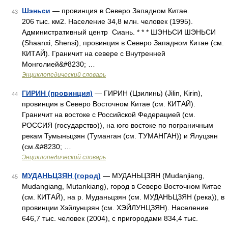
Шэньси
— провинция в Северо Западном Китае.
43
206 тыс. км2. Население 34,8 млн. человек (1995).
Административный центр Сиань. * * * ШЭНЬСИ ШЭНЬСИ
(Shaanxi, Shensi), провинция в Северо Западном Китае (см.
КИТАЙ). Граничит на севере с Внутренней
Монголией&#8230; …
Энциклопедический словарь
ГИРИН (провинция)
— ГИРИН (Цзилинь) (Jilin, Kirin),
44
провинция в Северо Восточном Китае (см. КИТАЙ).
Граничит на востоке с Российской Федерацией (см.
РОССИЯ (государство)), на юго востоке по пограничным
рекам Тумыньцзян (Туманган (см. ТУМАНГАН)) и Ялуцзян
(см.&#8230; …
Энциклопедический словарь
МУДАНЬЦЗЯН (город)
— МУДАНЬЦЗЯН (Mudanjiang,
45
Mudangiang, Mutankiang), город в Северо Восточном Китае
(см. КИТАЙ), на р. Муданьцзян (см. МУДАНЬЦЗЯН (река)), в
провинции Хэйлунцзян (см. ХЭЙЛУНЦЗЯН). Население
646,7 тыс. человек (2004), с пригородами 834,4 тыс.