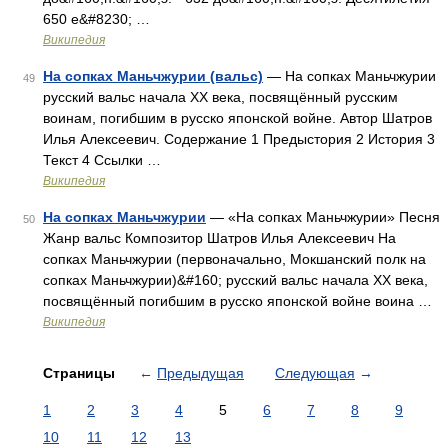
650 е&#8230; …
Википедия
На сопках Маньчжурии (вальс)
— На сопках Маньчжурии
49
русский вальс начала XX века, посвящённый русским
воинам, погибшим в русско японской войне. Автор Шатров
Илья Алексеевич. Содержание 1 Предыстория 2 История 3
Текст 4 Ссылки …
Википедия
На сопках Маньчжурии
— «На сопках Маньчжурии» Песня
50
Жанр вальс Композитор Шатров Илья Алексеевич На
сопках Маньчжурии (первоначально, Мокшанский полк на
сопках Маньчжурии)&#160; русский вальс начала XX века,
посвящённый погибшим в русско японской войне воина …
Википедия
Страницы
←
Предыдущая
Следующая
→
1
2
3
4
5
6
7
8
9
10
11
12
13