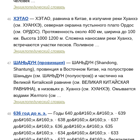
человек …
Энциклопедический словарь
ХЭТАО
— ХЭТАО, равнина в Китае, в излучине реки Хуанхэ
46
(см. ХУАНХЭ), северная окраина пустынного плато Ордос
(см. ОРДОС). Протяженность около 400 км, ширина до 100
км. Высота 1000 1200 м. Сложена наносами реки Хуанхэ,
встречаются участки песков. Поливное …
Энциклопедический словарь
ШАНЬДУН (провинция)
— ШАНЬДУН (Shandong,
47
Shantung), провинция в Восточном Китае, на полуострове
Шаньдун (см. ШАНЬДУН (полуостров)) и частично на
Великой Китайской равнине (см. ВЕЛИКАЯ КИТАЙСКАЯ
РАВНИНА), в низовьях р. Хуанхэ (см. ХУАНХЭ). Омывается
водами Желтого (см …
Энциклопедический словарь
636 год до н. э.
— Годы 640 до&#160;н.&#160;э. · 639
48
до&#160;н.&#160;э. · 638 до&#160;н.&#160;э. · 637
до&#160;н.&#160;э. 636 до&#160;н.&#160;э. 635
до&#160;н.&#160;э. · 634 до&#160;н.&#160;э. · 633
до&#160;н.&#160;э. · 632 до&#160;н.&#160;э. Десятилетия